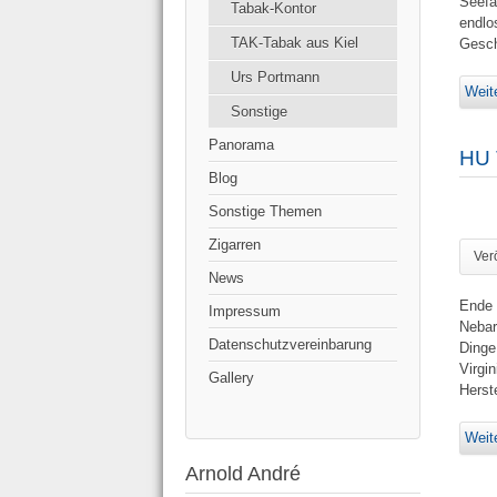
Seefa
Tabak-Kontor
endlo
TAK-Tabak aus Kiel
Gesch
Urs Portmann
Weite
Sonstige
Panorama
HU 
Blog
Sonstige Themen
Zigarren
Ver
News
Ende 
Impressum
Nebar
Datenschutzvereinbarung
Dinge
Virgi
Gallery
Herste
Weite
Arnold André