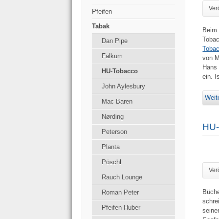
Ver
Pfeifen
Tabak
Beim 
Tobac
Dan Pipe
Tobac
Falkum
von M
Hans 
HU-Tobacco
ein. 
John Aylesbury
Weite
Mac Baren
Nørding
HU-
Peterson
Planta
Pöschl
Ver
Rauch Lounge
Büche
Roman Peter
schre
Pfeifen Huber
seine