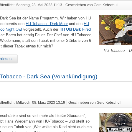
öffentlicht: Sonntag, 28. Mai 2023 11:13
Geschrieben von Gerd Kebschull
Dark Sea ist der Name Programm. Wir haben von HU
co bereits den
HU Tobacco - Dark Moor
und den
HU
co Night Owl
vorgestellt. Auch der
HH Old Dark Fired
ac Baren hat richtig Feuer. Der Chef von HU Tobacco,
Wiedemann, stuft den Tabak mit einer Stärke 5 von 6
Ist dieser Tabak etwas für mich?
HU Tobacco – D
rlesen ...
Tobacco - Dark Sea (Vorankündigung)
öffentlicht: Mittwoch, 08. März 2023 13:19
Geschrieben von Gerd Kebschull
rschränke sind so viel mehr als bloßer Stauraum“,
ibt Hans Wiedemann von HU-Tobacco – und stellt so
n neuen Tabak vor. „Wer wollte als Kind nicht auch ein