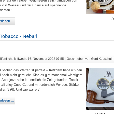
hrer auf den sieben Weltmeeren sein? Umgeben von
s viel Wasser und der Chance auf spannende
ichten.“
D
rlesen ...
Tobacco - Nebari
öffentlicht: Mittwoch, 16. November 2022 07:55
Geschrieben von Gerd Kebschull
Oktober, das Wetter ist perfekt – trotzdem habe ich den
i noch nicht geraucht. Klar, es gibt manchmal wichtigere
. Aber jetzt habe ich endlich die Zeit gefunden. Tabak
nia/Burley Cube Cut und mit ordentlich Perique. Stärke
ller: 3 (6). Und wie war er?
rlesen ...