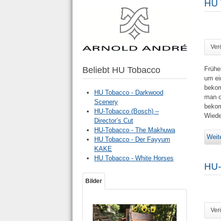
HU 
Ver
Beliebt HU Tobacco
Frühe
um ei
bekom
HU Tobacco - Darkwood
man o
Scenery
bekom
HU-Tobacco (Bosch) –
Wiede
Director’s Cut
HU-Tobacco - The Makhuwa
Weite
HU Tobacco - Der Fayyum
KAKE
HU Tobacco - White Horses
HU-
Bilder
Ver