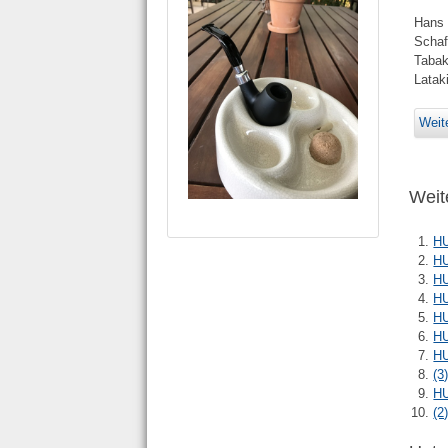
Hans 
Schaf
Tabak
Latak
Weite
Weite
HU
HU
HU
HU
HU
HU
HU
(3
HU
(2