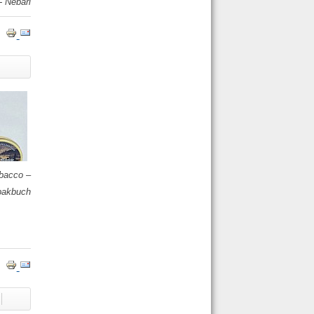
 Nebari
bacco –
bakbuch