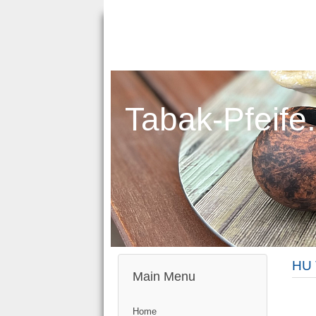
Tabak-Pfeife
HU 
Main Menu
Home