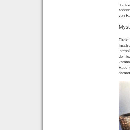
nicht 
abbrec
von F
Myst
Direkt
frisch
intens
der Te
karame
Rauche
harmon