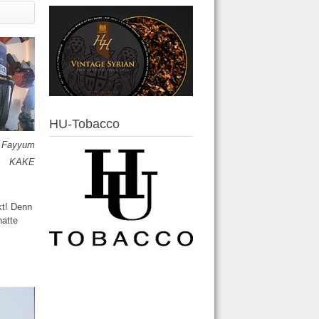
HU-Tobacco
- Fayyum
KAKE
kt! Denn
hatte