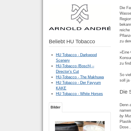
Die Fa
Wasser
Region
bekann
reiche
Pflanz
Beliebt HU Tobacco
zu der
»Eine 
HU Tobacco - Darkwood
Konsum
Scenery
zu fin
HU-Tobacco (Bosch) –
Director’s Cut
So vie
HU-Tobacco - The Makhuwa
soll j
HU Tobacco - Der Fayyum
KAKE
Die 
HU Tobacco - White Horses
Denn a
Bilder
namens
by Mu
Plasti
Dose