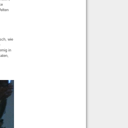
ke
Welten
sch, wie
e
emig in
katen,