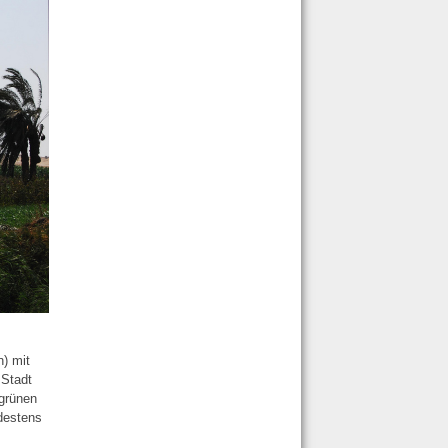
n) mit
 Stadt
 grünen
destens