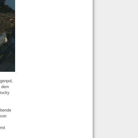
egenpol,
t dem
ntucky
ebende
 von
mit