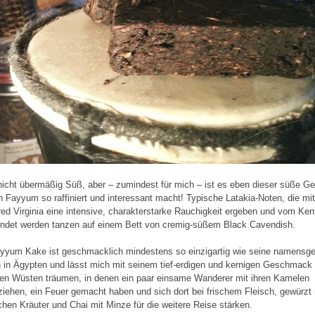
 nicht übermäßig Süß, aber – zumindest für mich – ist es eben dieser süße G
n Fayyum so raffiniert und interessant macht! Typische Latakia-Noten, die mi
ired Virginia eine intensive, charakterstarke Rauchigkeit ergeben und vom Ke
ndet werden tanzen auf einem Bett von cremig-süßem Black Cavendish.
yyum Kake ist geschmacklich mindestens so einzigartig wie seine namensg
 in Ägypten und lässt mich mit seinem tief-erdigen und kernigen Geschmack
en Wüsten träumen, in denen ein paar einsame Wanderer mit ihren Kamelen
iehen, ein Feuer gemacht haben und sich dort bei frischem Fleisch, gewürzt 
chen Kräuter und Chai mit Minze für die weitere Reise stärken.