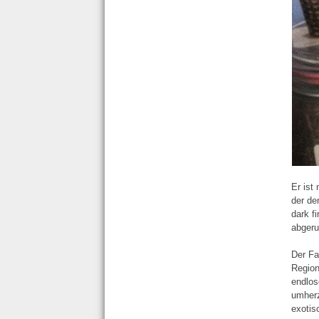
Er ist
der de
dark f
abgeru
Der Fa
Region
endlos
umherz
exotis