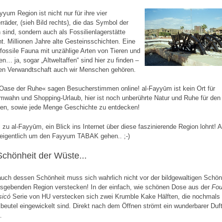
yyum Region ist nicht nur für ihre vier
räder, (sieh Bild rechts), die das Symbol der
 sind, sondern auch als Fossilienlagerstätte
t. Millionen Jahre alte Gesteinsschichten. Eine
 fossile Fauna mit unzählige Arten von Tieren und
en… ja, sogar „Altweltaffen“ sind hier zu finden –
en Verwandtschaft auch wir Menschen gehören.
Oase der Ruhe« sagen Besucherstimmen online! al-Fayyūm ist kein Ort für
wahn und Shopping-Urlaub, hier ist noch unberührte Natur und Ruhe für den
den, sowie jede Menge Geschichte zu entdecken!
l zu al-Fayyūm, ein Blick ins Internet über diese faszinierende Region lohnt! 
a eigentlich um den Fayyum TABAK gehen.. ;-)
Schönheit der Wüste...
uch dessen Schönheit muss sich wahrlich nicht vor der bildgewaltigen Schön
gebenden Region verstecken! In der einfach, wie schönen Dose aus der
Fou
sicó
Serie von HU verstecken sich zwei Krumble Kake Hälften, die nochmals 
kbeutel eingewickelt sind. Direkt nach dem Öffnen strömt ein wunderbarer Duf
…