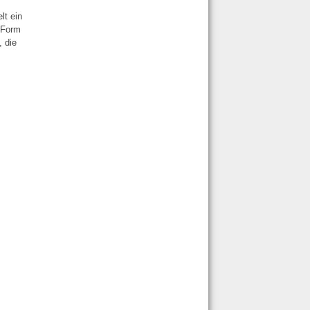
lt ein
n Form
, die