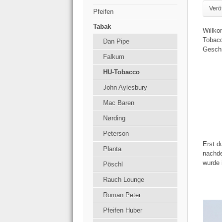
Verö
Pfeifen
Tabak
Willk
Tobacc
Dan Pipe
Gesch
Falkum
HU-Tobacco
John Aylesbury
Mac Baren
Nørding
Peterson
Erst d
Planta
nachde
wurde 
Pöschl
Rauch Lounge
Roman Peter
Pfeifen Huber