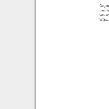
Gegen 
paar l
von we
Wüsten