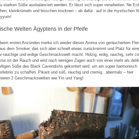
zu starken Süße ausbalanciert werden. Er lässt sich super verarbeiten. Ne Ec
hen, kleinkrümeln und bisschen trocknen – ab dafür.. auf in die mystischen 
ayyum!
ische Welten Ägyptens in der Pfeife
 beim ersten Anzünden merke ich wieder dieses Aroma von geräuchertem Flei
 aus dem Smoker, das sich aber schnell etwas zurücknimmt und Platz für ein
iv-rauchige und erdige Geschmackswelt macht. Holzig, erdig, rauchig, sehr cr
xtur ist der Rauch und wird nach wenigen Zügen auch von einer mehr als deli
lligen Süße des Black Cavendishs gekontert wird, um ein super harmonisch
rlebnis zu schaffen. Pikant und süß, rauchig und cremig.. abermals – hier
ieren 2 Geschmackswelten wie Yin und Yang!