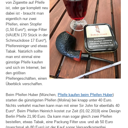
von Zigarette auf Pfeife
ist, oder gar komplett neu
dabei ist - braucht man
eigentlich nur zwei
Pfeifen, einen Stopfer
(1,50 Euro*), einige Filter
(VAUEN 170 Stück in der
Schmuckdose 17 Euro*),
Pfeifenreiniger und etwas
Tabak. Natürlich sollte
man erst einmal eine
günstige Pfeife kaufen
und sich im Internet, bei
den größten
Pfeifengeschäften, einen
Überblick verschaffen.
Beim Pfeifen Huber (München,
Pfeife kaufen beim Pfeifen Huber
)
starten die günstigsten Pfeifen (Molina) bei knapp unter 40 Euro.
Nichts verkehrt machen kann man mit einer Sir John für ebenfalls 40
Euro*. Beim Pfeifen Heinrich kostet zur Zeit (01.02.2019) eine Design
Berlin Pfeife 21,90 Euro. Da kann man sogar gleich zwei Pfeifen
bestellen, etwas Tabak, eine Packung Filter usw. und ab 50 Euro
(manchmal ab 80 Euro) ist der Kauf sogar Versandkostenfrei.