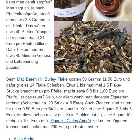
kann man damit stopfen?
Man sagt so, je nach
Pfeifenkopfgröße, stopft
man etwa 2,5 Gramm in
die Pfeife. Das wären
etwa 40 Pfeifenfüllungen
oder gerade mal 0,31
Euro pro Pfeifenfüllung.
Dafür bekommen Sie
etwa 45 Minuten Genuss
und Entspannung
puuuuur.
Beim
Mac Baren HH Burley Flake
kosten 50 Gramm 11,50 Euro und
dafür gibt es 14 Flake Scheiben. Etwa 1 bis maximal 1,5 Flake-
Stücke braucht man pro Pfeife, macht etwa 0,8 bis 1,00 Euro pro
Pfeife. Ist das teuer? Nein, vor allem wenn man dagegen Zigaretten
rechnet (Schachtel ca. 20 Stück = 8 Euro). Auch Zigarren sind selten
für unter 0,50 Euro pro Stück zu kaufen. Kostet eine Zigarre 2,5 bis 5
Euro, ist diese schon relativ gut. Kein Problem ist es, eine Zigarre für
mehr als 10,- Euro (s.a.
Zigarre - Carlos André
) zu kaufen. Zigarren
können auch locker mal 290 Euro pro Kiste kosten:
Alles Andre