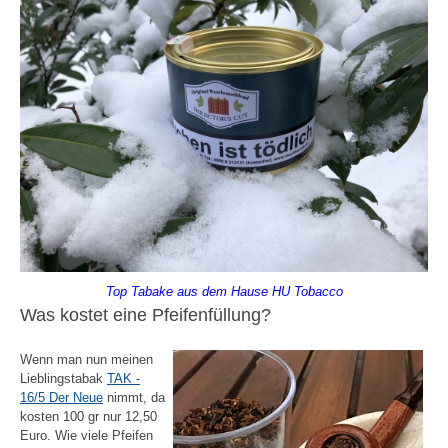
Top Tabake aus dem Hause HU Tobacco
Was kostet eine Pfeifenfüllung?
Wenn man nun meinen
Lieblingstabak
TAK -
16/5 Der Neue
nimmt, da
kosten 100 gr nur 12,50
Euro. Wie viele Pfeifen