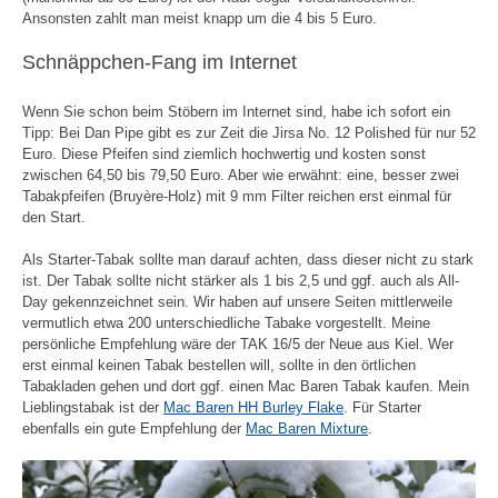
Ansonsten zahlt man meist knapp um die 4 bis 5 Euro.
Schnäppchen-Fang im Internet
Wenn Sie schon beim Stöbern im Internet sind, habe ich sofort ein
Tipp: Bei Dan Pipe gibt es zur Zeit die Jirsa No. 12 Polished für nur 52
Euro. Diese Pfeifen sind ziemlich hochwertig und kosten sonst
zwischen 64,50 bis 79,50 Euro. Aber wie erwähnt: eine, besser zwei
Tabakpfeifen (Bruyère-Holz) mit 9 mm Filter reichen erst einmal für
den Start.
Als Starter-Tabak sollte man darauf achten, dass dieser nicht zu stark
ist. Der Tabak sollte nicht stärker als 1 bis 2,5 und ggf. auch als All-
Day gekennzeichnet sein. Wir haben auf unsere Seiten mittlerweile
vermutlich etwa 200 unterschiedliche Tabake vorgestellt. Meine
persönliche Empfehlung wäre der TAK 16/5 der Neue aus Kiel. Wer
erst einmal keinen Tabak bestellen will, sollte in den örtlichen
Tabakladen gehen und dort ggf. einen Mac Baren Tabak kaufen. Mein
Lieblingstabak ist der
Mac Baren HH Burley Flake
. Für Starter
ebenfalls ein gute Empfehlung der
Mac Baren Mixture
.