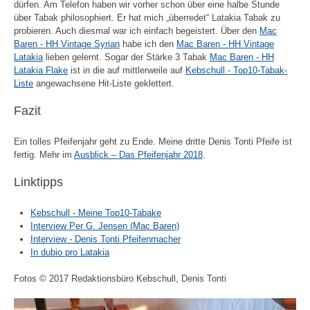
dürfen. Am Telefon haben wir vorher schon über eine halbe Stunde
über Tabak philosophiert. Er hat mich „überredet“ Latakia Tabak zu
probieren. Auch diesmal war ich einfach begeistert. Über den
Mac
Baren - HH Vintage Syrian
habe ich den
Mac Baren - HH Vintage
Latakia
lieben gelernt. Sogar der Stärke 3 Tabak
Mac Baren - HH
Latakia Flake
ist in die auf mittlerweile auf
Kebschull - Top10-Tabak-
Liste
angewachsene Hit-Liste geklettert.
Fazit
Ein tolles Pfeifenjahr geht zu Ende. Meine dritte Denis Tonti Pfeife ist
fertig. Mehr im
Ausblick – Das Pfeifenjahr 2018
.
Linktipps
Kebschull - Meine Top10-Tabake
Interview Per G. Jensen (Mac Baren)
Interview - Denis Tonti Pfeifenmacher
In dubio pro Latakia
Fotos © 2017 Redaktionsbüro Kebschull, Denis Tonti