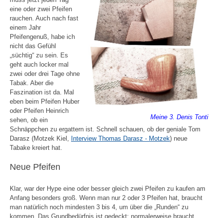
eine oder zwei Pfeifen
rauchen. Auch nach fast
einem Jahr
Pfeifengenuß, habe ich
nicht das Gefühl
„süchtig“ zu sein. Es
geht auch locker mal
zwei oder drei Tage ohne
Tabak. Aber die
Faszination ist da. Mal
eben beim Pfeifen Huber
oder Pfeifen Heinrich
Meine 3. Denis Tonti
sehen, ob ein
Schnäppchen zu ergattern ist. Schnell schauen, ob der geniale Tom
Darasz (Motzek Kiel,
Interview Thomas Darasz - Motzek
) neue
Tabake kreiert hat.
Neue Pfeifen
Klar, war der Hype eine oder besser gleich zwei Pfeifen zu kaufen am
Anfang besonders groß. Wenn man nur 2 oder 3 Pfeifen hat, braucht
man natürlich noch mindesten 3 bis 4, um über die „Runden“ zu
kommen. Das Grundbedürfnis ist gedeckt; normalerweise braucht