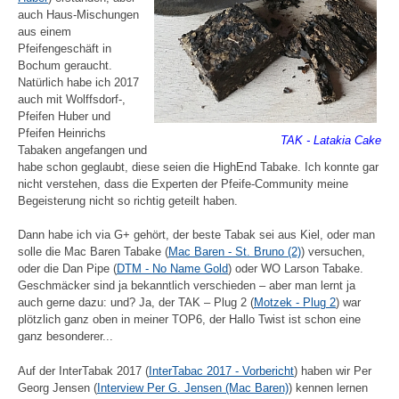
auch Haus-Mischungen
aus einem
Pfeifengeschäft in
Bochum geraucht.
Natürlich habe ich 2017
auch mit Wolffsdorf-,
Pfeifen Huber und
Pfeifen Heinrichs
TAK - Latakia Cake
Tabaken angefangen und
habe schon geglaubt, diese seien die HighEnd Tabake. Ich konnte gar
nicht verstehen, dass die Experten der Pfeife-Community meine
Begeisterung nicht so richtig geteilt haben.
Dann habe ich via G+ gehört, der beste Tabak sei aus Kiel, oder man
solle die Mac Baren Tabake (
Mac Baren - St. Bruno (2)
) versuchen,
oder die Dan Pipe (
DTM - No Name Gold
) oder WO Larson Tabake.
Geschmäcker sind ja bekanntlich verschieden – aber man lernt ja
auch gerne dazu: und? Ja, der TAK – Plug 2 (
Motzek - Plug 2
) war
plötzlich ganz oben in meiner TOP6, der Hallo Twist ist schon eine
ganz besonderer...
Auf der InterTabak 2017 (
InterTabac 2017 - Vorbericht
) haben wir Per
Georg Jensen (
Interview Per G. Jensen (Mac Baren)
) kennen lernen