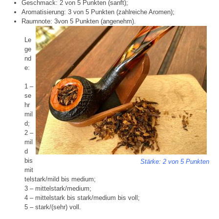
Geschmack: 2 von 5 Punkten (sanft);
Aromatisierung: 3 von 5 Punkten (zahlreiche Aromen);
Raumnote:
3von 5 Punkten (angenehm).
Le
ge
nd
e:
1 –
se
hr
mil
d;
2 –
mil
d
bis
Stärke: 2 von 5 Punkten
mit
telstark/mild bis medium;
3 – mittelstark/medium;
4 – mittelstark bis stark/medium bis voll;
5 – stark/(sehr) voll.