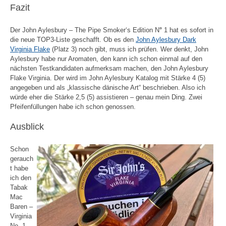
Fazit
Der John Aylesbury – The Pipe Smoker‘s Edition N
°
1 hat es sofort in
die neue TOP3-Liste geschafft. Ob es den
John Aylesbury Dark
Virginia Flake
(Platz 3) noch gibt, muss ich prüfen. Wer denkt, John
Aylesbury habe nur Aromaten, den kann ich schon einmal auf den
nächsten Testkandidaten aufmerksam machen, den John Aylesbury
Flake Virginia. Der wird im John Aylesbury Katalog mit Stärke 4 (5)
angegeben und als „klassische dänische Art“ beschrieben. Also ich
würde eher die Stärke 2,5 (5) assistieren – genau mein Ding. Zwei
Pfeifenfüllungen habe ich schon genossen.
Ausblick
Schon
gerauch
t habe
ich den
Tabak
Mac
Baren –
Virginia
No. 1,