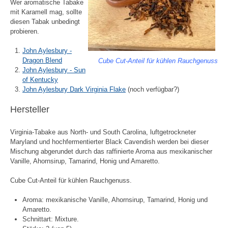
Wer aromatische Tabake
mit Karamell mag, sollte
diesen Tabak unbedingt
probieren.
John Aylesbury -
Dragon Blend
Cube Cut-Anteil für kühlen Rauchgenuss
John Aylesbury - Sun
of Kentucky
John Aylesbury Dark Virginia Flake
(noch verfügbar?)
Hersteller
Virginia-Tabake aus North- und South Carolina, luftgetrockneter
Maryland und hochfermentierter Black Cavendish werden bei dieser
Mischung abgerundet durch das raffinierte Aroma aus mexikanischer
Vanille, Ahornsirup, Tamarind, Honig und Amaretto.
Cube Cut-Anteil für kühlen Rauchgenuss.
Aroma: mexikanische Vanille, Ahornsirup, Tamarind, Honig und
Amaretto.
Schnittart: Mixture.