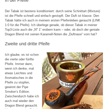
In der Pfeife
Der Tabak ist bestens konditioniert: durch seine Schnittart (Mixture)
ist die Pfeife schnell und einfach gestopft. Der Duft ist klasse. Den
Tabak hätte ich auch in meinem ersten Pfeifenleben geraucht (LINK
1:0 für die Pfeife). Ich überlege gerade, ob dieser Tabak in meiner
Top3-Liste auch die „N
°
1“ erobern kann – oder, ob doch der geniale
Dragon Blend mit seinen Karamell-Noten die „Duftnase“ vorn hat?
Zweite und dritte Pfeife
Ich glaube, es ist schon
die vierte oder fünfte
Pfeife. Immer dann,
wenn ich denke, mal
etwas Leichtes und
Aromatisches in die
Pfeife zu stopfen,
gewinnt der Pipe
Smoker‘s Edition.
Zwischendurch habe ich
auch mal wieder den
Dragon Blend geraucht.